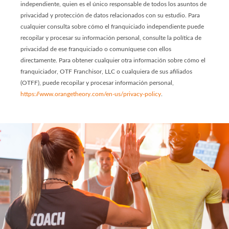
independiente, quien es el único responsable de todos los asuntos de
privacidad y protección de datos relacionados con su estudio. Para
cualquier consulta sobre cómo el franquiciado independiente puede
recopilar y procesar su información personal, consulte la política de
privacidad de ese franquiciado o comuníquese con ellos
directamente. Para obtener cualquier otra información sobre cómo el
franquiciador, OTF Franchisor, LLC o cualquiera de sus afiliados
(OTFF), puede recopilar y procesar información personal,
https://www.orangetheory.com/en-us/privacy-policy
.
Slide
1
of
6:
Company
photo
1